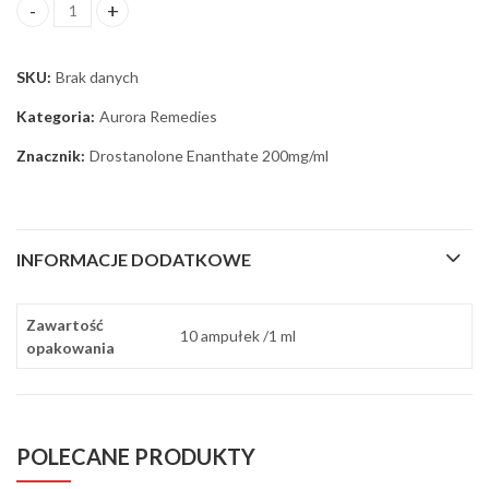
ilość Drostanolone Enanthate 200mg/ml Aurora
SKU:
Brak danych
Kategoria:
Aurora Remedies
Znacznik:
Drostanolone Enanthate 200mg/ml
INFORMACJE DODATKOWE
Zawartość
10 ampułek /1 ml
opakowania
POLECANE PRODUKTY