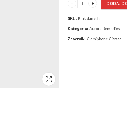
DODAJ D
ilość Clomiphene Citrate 50 mg
SKU:
Brak danych
Kategoria:
Aurora Remedies
Znacznik:
Clomiphene Citrate