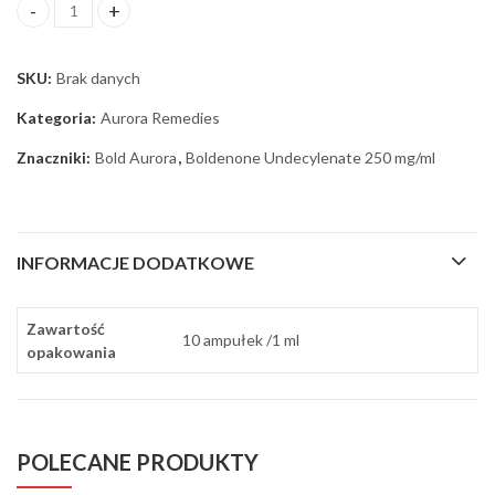
ilość Boldenone Undecylenate 250 mg/ml Aurora
SKU:
Brak danych
Kategoria:
Aurora Remedies
Znaczniki:
Bold Aurora
,
Boldenone Undecylenate 250 mg/ml
INFORMACJE DODATKOWE
Zawartość
10 ampułek /1 ml
opakowania
POLECANE PRODUKTY