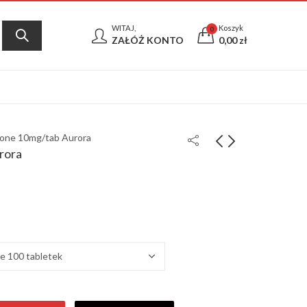
WITAJ,
Koszyk
0
ZAŁÓŻ KONTO
0,00
zł
one 10mg/tab Aurora
rora