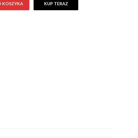
O KOSZYKA
KUP TERAZ
urora