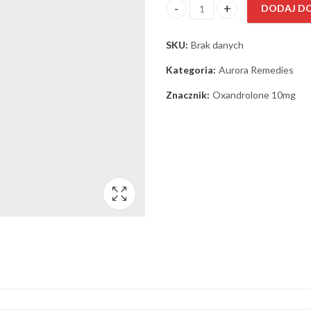
DODAJ D
ilość Oxandrolone 10mg/tab A
SKU:
Brak danych
Kategoria:
Aurora Remedies
Znacznik:
Oxandrolone 10mg