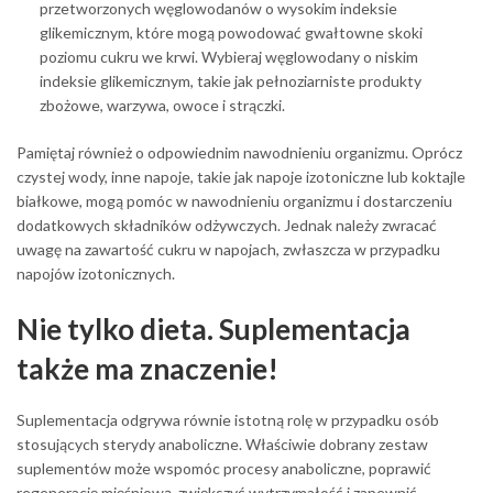
przetworzonych węglowodanów o wysokim indeksie
glikemicznym, które mogą powodować gwałtowne skoki
poziomu cukru we krwi. Wybieraj węglowodany o niskim
indeksie glikemicznym, takie jak pełnoziarniste produkty
zbożowe, warzywa, owoce i strączki.
Pamiętaj również o odpowiednim nawodnieniu organizmu. Oprócz
czystej wody, inne napoje, takie jak napoje izotoniczne lub koktajle
białkowe, mogą pomóc w nawodnieniu organizmu i dostarczeniu
dodatkowych składników odżywczych. Jednak należy zwracać
uwagę na zawartość cukru w napojach, zwłaszcza w przypadku
napojów izotonicznych.
Nie tylko dieta. Suplementacja
także ma znaczenie!
Suplementacja odgrywa równie istotną rolę w przypadku osób
stosujących sterydy anaboliczne. Właściwie dobrany zestaw
suplementów może wspomóc procesy anaboliczne, poprawić
regenerację mięśniową, zwiększyć wytrzymałość i zapewnić