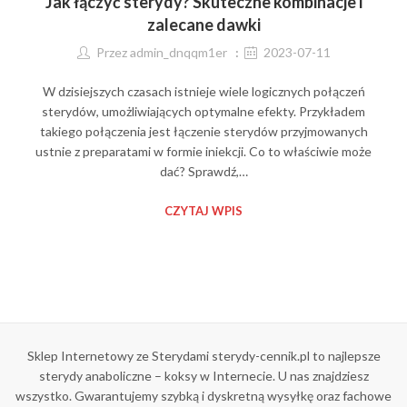
Jak łączyć sterydy? Skuteczne kombinacje i
zalecane dawki
Przez
admin_dnqqm1er
2023-07-11
W dzisiejszych czasach istnieje wiele logicznych połączeń
sterydów, umożliwiających optymalne efekty. Przykładem
takiego połączenia jest łączenie sterydów przyjmowanych
ustnie z preparatami w formie iniekcji. Co to właściwie może
dać? Sprawdź,…
CZYTAJ WPIS
Sklep Internetowy ze Sterydami sterydy-cennik.pl to najlepsze
sterydy anaboliczne – koksy w Internecie. U nas znajdziesz
wszystko. Gwarantujemy szybką i dyskretną wysyłkę oraz fachowe