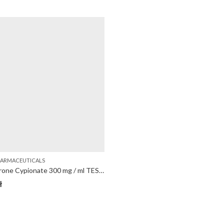
HARMACEUTICALS
Testosterone Cypionate 300 mg / ml TESTO C 300 Baltica
ł