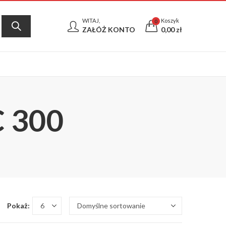
WITAJ,
Koszyk
0
ZAŁÓŻ KONTO
0,00
zł
C 300
Pokaż: