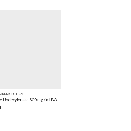
HARMACEUTICALS
Boldenone Undecylenate 300 mg / ml BOLDE U 300 Baltica
ł