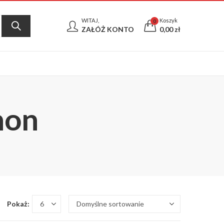
WITAJ,
Koszyk
0
ZAŁÓŻ KONTO
0,00
zł
non
Pokaż: