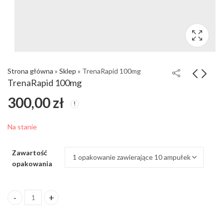
Strona główna
»
Sklep
»
TrenaRapid 100mg
TrenaRapid 100mg
300,00
zł
Na stanie
Zawartość
opakowania
ilość TrenaRapid 100mg