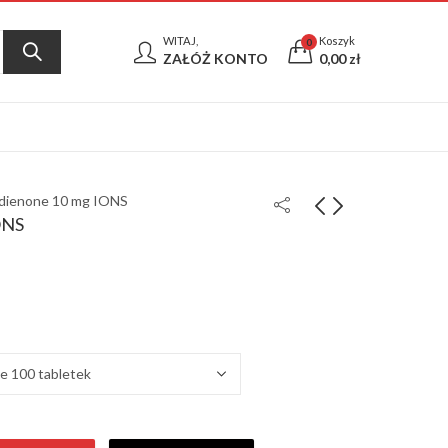
WITAJ,
Koszyk
0
ZAŁÓŻ KONTO
0,00
zł
dienone 10 mg IONS
ONS