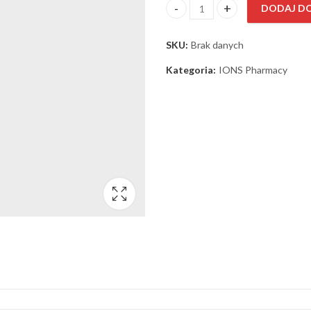
DODAJ D
ilość Methanodienone 10 mg I
SKU:
Brak danych
Kategoria:
IONS Pharmacy