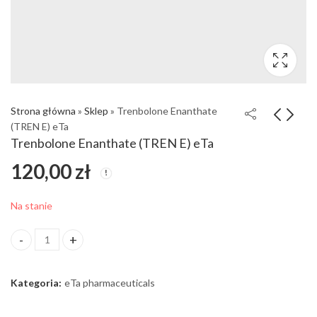
Strona główna
»
Sklep
»
Trenbolone Enanthate
(TREN E) eTa
Trenbolone Enanthate (TREN E) eTa
120,00
zł
Na stanie
ilość Trenbolone Enanthate (TREN E) eTa
Kategoria:
eTa pharmaceuticals