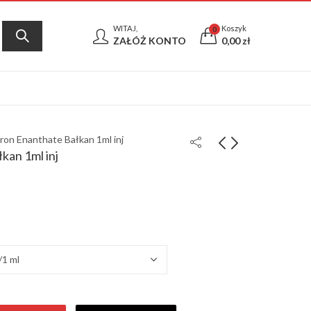
WITAJ,
Koszyk
0
ZAŁÓŻ KONTO
0,00
zł
ron Enanthate Bałkan 1ml inj
kan 1ml inj