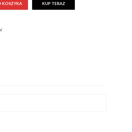
O KOSZYKA
KUP TERAZ
łkan 1ml inj
al