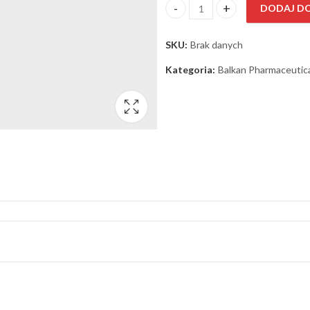
DODAJ D
ilość Testosteron Enanthate Ba
SKU:
Brak danych
Kategoria:
Balkan Pharmaceutic