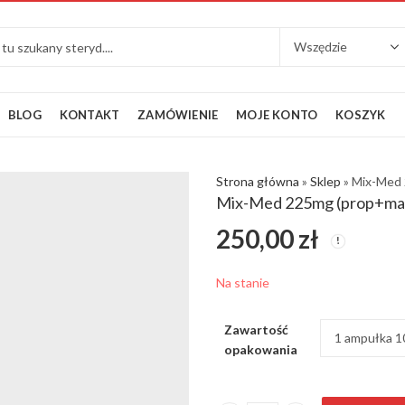
BLOG
KONTAKT
ZAMÓWIENIE
MOJE KONTO
KOSZYK
Strona główna
»
Sklep
»
Mix-Med 
Mix-Med 225mg (prop+mas
250,00
zł
Na stanie
Zawartość
opakowania