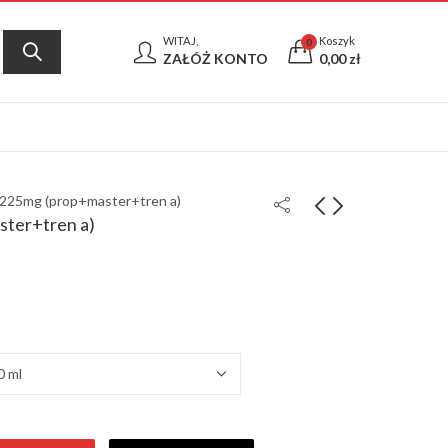
WITAJ,
Koszyk
0
ZAŁÓŻ KONTO
0,00
zł
225mg (prop+master+tren a)
ter+tren a)