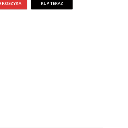
O KOSZYKA
KUP TERAZ
ster+tren a)