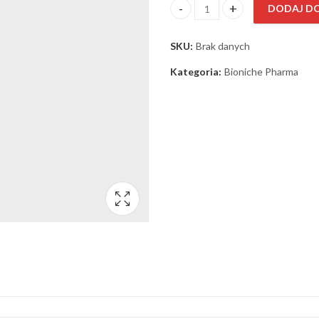
DODAJ D
ilość Mix-Med 225mg (prop+ma
SKU:
Brak danych
Kategoria:
Bioniche Pharma