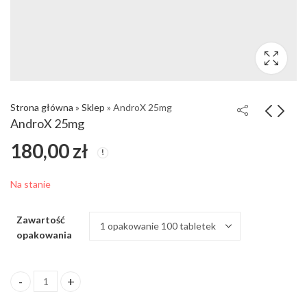
Strona główna
»
Sklep
»
AndroX 25mg
AndroX 25mg
180,00
zł
Na stanie
Zawartość
opakowania
ilość AndroX 25mg